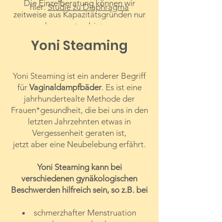
Die Einzelberatung können wir
hier:
Studie zu Diaphragma
zeitweise aus Kapazitätsgründen nur
begrenzt anbieten.
Wir bitten Sie daher, sich nach
Yoni Steaming
Möglichkeit zunächst bei einer
Informationsveranstaltung
anzumelden.
Yoni Steaming ist ein anderer Begriff
für
Vaginaldampfbäder
. Es ist eine
Die Einzelberatung findet an zwei
jahrhundertealte Methode der
Terminen statt. Beim ersten Termin
Frauen*gesundheit, die bei uns in den
wird Ihnen in einem ausführlichen
letzten Jahrzehnten etwas in
Informationsgespräch die
Vergessenheit geraten ist,
Anwendung erklärt. Anschließend
jetzt aber eine Neubelebung erfährt.
erfolgt mit genauer Anleitung die
Anpassung des Diaphragmas. Sie
Yoni Steaming kann bei
haben dann zu Hause die Möglichkeit,
verschiedenen gynäkologischen
ein bis zwei Wochen damit zu üben.
Beschwerden hilfreich sein, so z.B. bei
Beim zweiten Termin werden Ihre
offenen Fragen besprochen und
schmerzhafter Menstruation
Größe und Sitz nochmals kontrolliert.