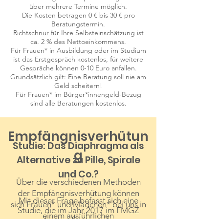
über mehrere Termine möglich.
Die Kosten betragen 0 € bis 30 € pro
Beratungstermin.
Richtschnur für Ihre Selbsteinschätzung ist
ca. 2 % des Nettoeinkommens.
Für Frauen* in Ausbildung oder im Studium
ist das Erstgespräch kostenlos, für weitere
Gespräche können 0-10 Euro anfallen.
Grundsätzlich gilt: Eine Beratung soll nie am
Geld scheitern!
Für Frauen* im Bürger*innengeld-Bezug
sind alle Beratungen kostenlos.
Empfängnisverhütun
Studie: Das Diaphragma als
g
Alternative zu Pille, Spirale
und Co.?
Über die verschiedenen Methoden
der Empfängnisverhütung können
Mit dieser Frage befasst sich eine
sich Frauen* und Mädchen* bei uns in
Studie, die im Jahr 2017 im FMGZ
einem ausführlichen