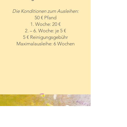
Eintritts. Ein Diaphragma können Sie
bei uns für 40 € (Caya) bzw. 60 €
Die Konditionen zum Ausleihen:
(Singa) erwerben.
50 € Pfand
Termine für die nächsten
1. Woche: 20 €
Infoveranstaltungen finden Sie beim
2. – 6. Woche: je 5 €
Programm
.
5 € Reinigungsgebühr
Maximalausleihe: 6 Wochen