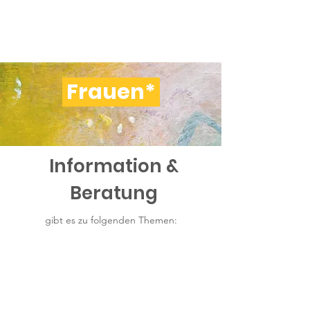
Frauen- und
MädchenGesundheitsZentrum
Freiburg e.V.
Frauen*
Information &
Beratung
gibt es zu folgenden Themen:
Blasen- & Vaginalentzündungen
gynäkologische
Erkrankungen