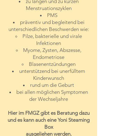
zu langen und zu kurzen
Menstruationszyklen
Bei unseren
PMS
Informationsveranstaltungen erhalten
präventiv und begleitend bei
Sie gemeinsam mit anderen
unterschiedlichen Beschwerden wie:
Interessierten alle wichtigen
Pilze, bakterielle und virale
Informationen. Es gibt dort auch die
Infektionen
Möglichkeit sich untereinander
Myome, Zysten, Abszesse,
auszutauschen. Die Anpassung des
Endometriose
Diaphragmas findet dann an einem
Blasenentzündungen
separaten
unterstützend bei unerfülltem
Einzel-Termin statt, den Sie im
Kinderwunsch
Anschluss an die Infoveranstaltung
rund um die Geburt
vereinbaren können. Auch hier gibt es
bei allen möglichen Symptomen
dann noch einen Folgetermin zur
der Wechseljahre
Kontrolle wie oben bei der
Einzelberatung beschrieben.
Hier im FMGZ gibt es Beratung dazu
Die Einzelberatung und Anpassung
und es kann auch eine Yoni Steaming
kostet 90 €, die Anpassung mit
Box
Infoveranstaltung 60 € zuzgl. des
ausgeliehen werden.